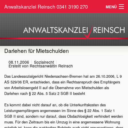
Anwaltskanzlei Reinsch
0341 3190 270
MENÜ
Home
Arbeitsrecht
Sozialrecht
Darlehen für Mietschulden
Service
08.11.2006
Sozialrecht
Erstellt von
Rechtsanwältin Reinsch
Kontakt
Das Landessozialgericht Niedersachsen-Bremen hat am 26.10.2006, L 9
AS 529/06 ER, entschieden, dass ein Rechtsanspruch des Empfängers
von Arbeitslosengeld II auf die Übernahme von Mietschulden als
Darlehen nach § 22 Abs. 5 Satz 2 SGB II besteht
Es kommt dabei nicht darauf an, ob die Unterkunftskosten des
Leistungsempfängers angemessen im Sinne des § 22 Abs. 1 Satz 1
SGB II sind, sondern nur darauf, dass Obdachlosigkeit verhindert werden
muss. Für den Zeitraum bis ein Umzug in eine angemessene Wohnung
möglich ist, kann die zuständige Behörde auch nicht argumentieren, dass