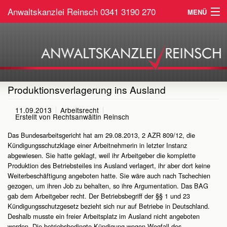
Anwaltskanzlei Reinsch
0341 3190 270
MENÜ
Home
Arbeitsrecht
Sozialrecht
Produktionsverlagerung ins Ausland
Service
11.09.2013
Arbeitsrecht
Erstellt von
Rechtsanwältin Reinsch
Kontakt
Das Bundesarbeitsgericht hat am 29.08.2013, 2 AZR 809/12, die
Kündigungsschutzklage einer Arbeitnehmerin in letzter Instanz
abgewiesen. Sie hatte geklagt, weil ihr Arbeitgeber die komplette
Produktion des Betriebsteiles ins Ausland verlagert, ihr aber dort keine
Weiterbeschäftigung angeboten hatte. Sie wäre auch nach Tschechien
gezogen, um ihren Job zu behalten, so ihre Argumentation. Das BAG
gab dem Arbeitgeber recht. Der Betriebsbegriff der §§ 1 und 23
Kündigungsschutzgesetz bezieht sich nur auf Betriebe in Deutschland.
Deshalb musste ein freier Arbeitsplatz im Ausland nicht angeboten
werden. Die betriebsbedingte Kündigung wegen Wegfall des