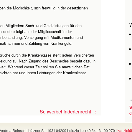
 die Möglichkeit, sich freiwillig in der gesetzlichen
W
ren Mitgliedern Sach- und Geldleistungen für den
esondere folgt aus der Mitgliedschaft in der
kenbehandlung, Versorgung mit Medikamenten und
onsmaßnahmen und Zahlung von Krankengeld.
prüche durch die Krankenkasse steht jedem Versicherten
eidung zu. Nach Zugang des Bescheides besteht dazu in
eit. Während dieser Zeit sollten Sie anwaltlichen Rat
ssichten hat und Ihnen Leistungen der Krankenkasse
.
W
Schwerbehindertenrecht
→
d
Andrea Reinsch | Lützner Str. 193 | 04209 Leipzig | p +49 341 31 90 270 |
kanzlei@