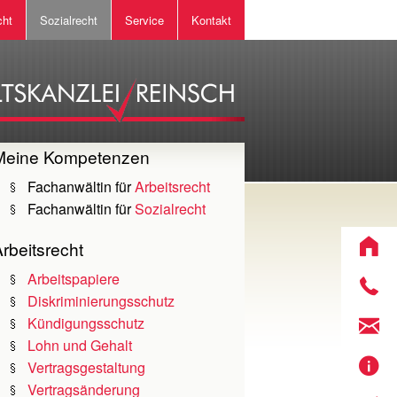
cht
Sozialrecht
Service
Kontakt
Meine Kompetenzen
Fachanwältin für
Arbeitsrecht
Fachanwältin für
Sozialrecht
rbeitsrecht
Arbeitspapiere
Diskriminierungsschutz
Kündigungsschutz
Lohn und Gehalt
Vertragsgestaltung
Vertragsänderung