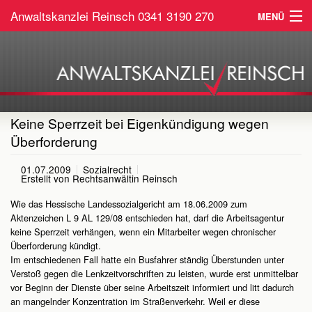
Anwaltskanzlei Reinsch
0341 3190 270
MENÜ
Home
Arbeitsrecht
Sozialrecht
Keine Sperrzeit bei Eigenkündigung wegen
Überforderung
Service
01.07.2009
Sozialrecht
Kontakt
Erstellt von
Rechtsanwältin Reinsch
Wie das Hessische Landessozialgericht am 18.06.2009 zum
Aktenzeichen L 9 AL 129/08 entschieden hat, darf die Arbeitsagentur
keine Sperrzeit verhängen, wenn ein Mitarbeiter wegen chronischer
Überforderung kündigt.
Im entschiedenen Fall hatte ein Busfahrer ständig Überstunden unter
Verstoß gegen die Lenkzeitvorschriften zu leisten, wurde erst unmittelbar
vor Beginn der Dienste über seine Arbeitszeit informiert und litt dadurch
an mangelnder Konzentration im Straßenverkehr. Weil er diese